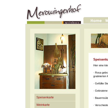
Speisenka
Hier eine kl
· Rosa gebr
gratinierten 
· Gefüllte St
· Gebratene 
Speisenkarte
· Bauernsül
Weinkarte
· Verschiede